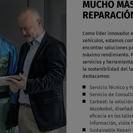
MUCHO MÁS
REPARACIÓ
Como líder innovador e
vehículos, estamos com
encontrar soluciones pa
máximo rendimiento. P
servicios y herramienta
la sostenibilidad del ta
destacamos:
Servicio Técnico y 
Servicio de Consult
Carbeat: la solución
AkzoNobel, diseñada
eficacia en los tall
información, visite
Sustainable Repair 