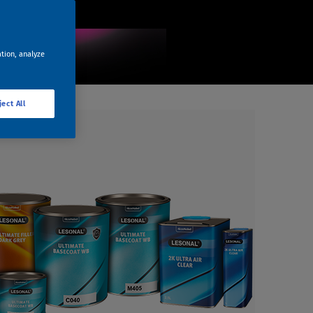
ation, analyze
ject All